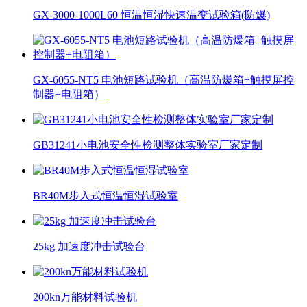
GX-3000-1000L60 恒温恒湿快速温变试验箱(防爆)
GX-6055-NT5 电池短路试验机（高温防爆箱+触摸屏控
制器+电阻箱）
GB31241小电池安全性检测整体实验室厂家定制
BR40M步入式恒温恒湿试验室
25kg 加速度冲击试验台
200kn万能材料试验机