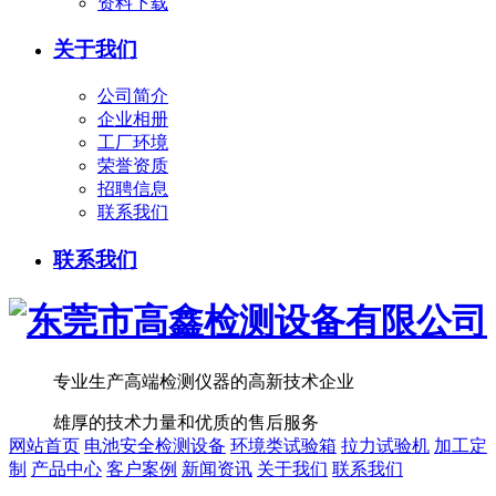
资料下载
关于我们
公司简介
企业相册
工厂环境
荣誉资质
招聘信息
联系我们
联系我们
专业生产高端检测仪器的高新技术企业
雄厚的技术力量和优质的售后服务
网站首页
电池安全检测设备
环境类试验箱
拉力试验机
加工定
制
产品中心
客户案例
新闻资讯
关于我们
联系我们