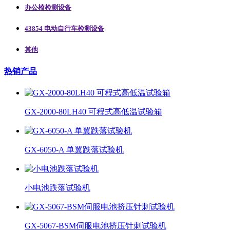
办公椅检测设备
43854 电动自行车检测设备
其他
热销产品
GX-2000-80LH40 可程式高低温试验箱
GX-6050-A 单翼跌落试验机
小电池跌落试验机
GX-5067-BSM伺服电池挤压针刺试验机