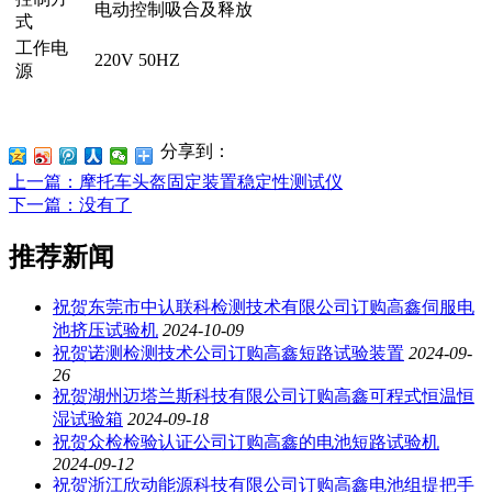
电动控制吸合及释放
式
工作电
220V 50HZ
源
分享到：
上一篇
：摩托车头盔固定装置稳定性测试仪
下一篇
：没有了
推荐新闻
祝贺东莞市中认联科检测技术有限公司订购高鑫伺服电
池挤压试验机
2024-10-09
祝贺诺测检测技术公司订购高鑫短路试验装置
2024-09-
26
祝贺湖州迈塔兰斯科技有限公司订购高鑫可程式恒温恒
湿试验箱
2024-09-18
祝贺众检检验认证公司订购高鑫的电池短路试验机
2024-09-12
祝贺浙江欣动能源科技有限公司订购高鑫电池组提把手