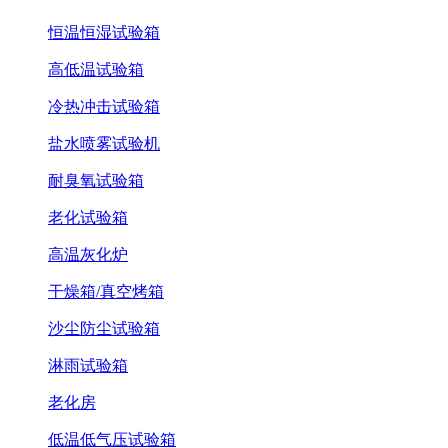
恒温恒湿试验箱
高低温试验箱
冷热冲击试验箱
盐水喷雾试验机
耐臭氧试验箱
老化试验箱
高温灰化炉
干燥箱/真空烤箱
沙尘防尘试验箱
淋雨试验箱
老化房
低温低气压试验箱