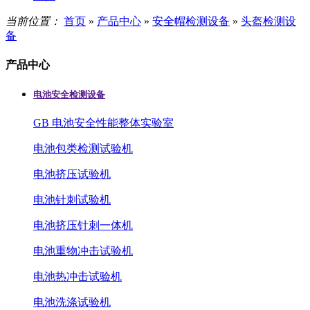
当前位置：
首页
»
产品中心
»
安全帽检测设备
»
头盔检测设
备
产品中心
电池安全检测设备
GB 电池安全性能整体实验室
电池包类检测试验机
电池挤压试验机
电池针刺试验机
电池挤压针刺一体机
电池重物冲击试验机
电池热冲击试验机
电池洗涤试验机