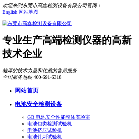
欢迎来到东莞市高鑫检测设备有限公司官网！
English
网站地图
专业生产高端检测仪器的高新
技术企业
雄厚的技术力量和优质的售后服务
全国服务热线
400-691-6318
网站首页
电池安全检测设备
GB 电池安全性能整体实验室
电池包类检测试验机
电池挤压试验机
电池针刺试验机