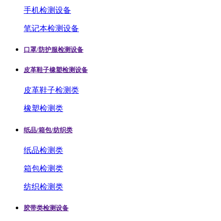
手机检测设备
笔记本检测设备
口罩/防护服检测设备
皮革鞋子橡塑检测设备
皮革鞋子检测类
橡塑检测类
纸品/箱包/纺织类
纸品检测类
箱包检测类
纺织检测类
胶带类检测设备