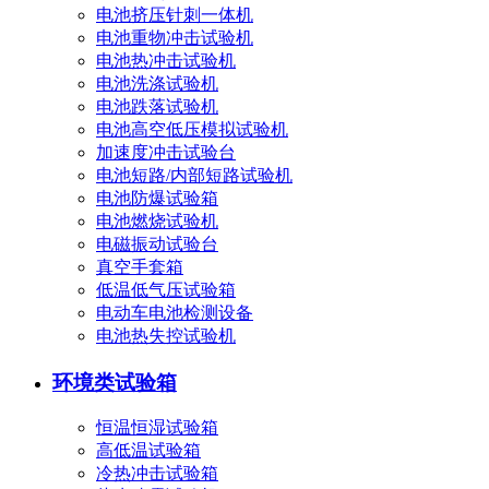
电池挤压针刺一体机
电池重物冲击试验机
电池热冲击试验机
电池洗涤试验机
电池跌落试验机
电池高空低压模拟试验机
加速度冲击试验台
电池短路/内部短路试验机
电池防爆试验箱
电池燃烧试验机
电磁振动试验台
真空手套箱
低温低气压试验箱
电动车电池检测设备
电池热失控试验机
环境类试验箱
恒温恒湿试验箱
高低温试验箱
冷热冲击试验箱