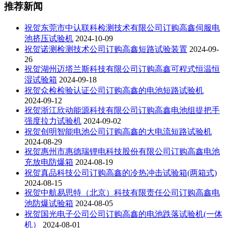
推荐新闻
祝贺东莞市中认联科检测技术有限公司订购高鑫伺服电
池挤压试验机
2024-10-09
祝贺诺测检测技术公司订购高鑫短路试验装置
2024-09-
26
祝贺湖州迈塔兰斯科技有限公司订购高鑫可程式恒温恒
湿试验箱
2024-09-18
祝贺众检检验认证公司订购高鑫的电池短路试验机
2024-09-12
祝贺浙江欣动能源科技有限公司订购高鑫电池组提把手
强度拉力试验机
2024-09-02
祝贺创明智能电池公司订购高鑫的大电流短路试验机
2024-08-29
祝贺惠州市惠德瑞锂电科技股份有限公司订购高鑫电池
充放电防爆箱
2024-08-19
祝贺真品科技公司订购高鑫的冷热冲击试验箱(两箱式)
2024-08-15
祝贺中航易思特（北京）科技有限责任公司订购高鑫电
池防爆试验箱
2024-08-05
祝贺国光电子公司公司订购高鑫的电池跌落试验机(一体
机）
2024-08-01