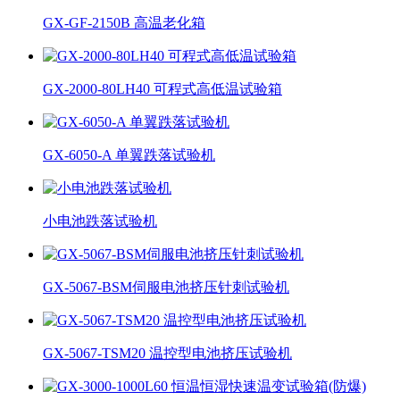
GX-GF-2150B 高温老化箱
GX-2000-80LH40 可程式高低温试验箱
GX-6050-A 单翼跌落试验机
小电池跌落试验机
GX-5067-BSM伺服电池挤压针刺试验机
GX-5067-TSM20 温控型电池挤压试验机