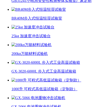
GB31241小电池安全性检测整体实验室厂家定制
BR40M步入式恒温恒湿试验室
25kg 加速度冲击试验台
200kn万能材料试验机
GX-3020-6000L 步入式工业高温试验箱
1000升 可程式高低温试验箱（定制款）
GX-5066 电池重物冲击试验机