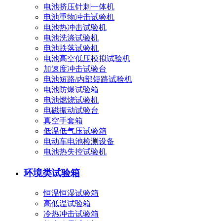
电池挤压针刺一体机
电池重物冲击试验机
电池热冲击试验机
电池洗涤试验机
电池跌落试验机
电池高空低压模拟试验机
加速度冲击试验台
电池短路/内部短路试验机
电池防爆试验箱
电池燃烧试验机
电磁振动试验台
真空手套箱
低温低气压试验箱
电动车电池检测设备
电池热失控试验机
环境类试验箱
恒温恒湿试验箱
高低温试验箱
冷热冲击试验箱