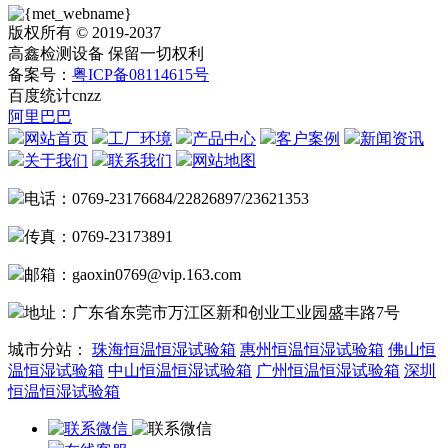
版权所有 © 2019-2037
高鑫检测设备 保留一切权利
备案号：
粤ICP备08114615号
百度统计
cnzz
阿里巴巴
网站首页
工厂环境
产品中心
客户案例
新闻资讯
关于我们
联系我们
网站地图
电话：0769-23176684/22826897/23621353
传真：0769-23173891
邮箱：gaoxin0769@vip.163.com
地址：广东省东莞市万江区新和创业工业园盛丰路7号
城市分站：
珠海恒温恒湿试验箱
惠州恒温恒湿试验箱
佛山恒
温恒湿试验箱
中山恒温恒湿试验箱
广州恒温恒湿试验箱
深圳
恒温恒湿试验箱