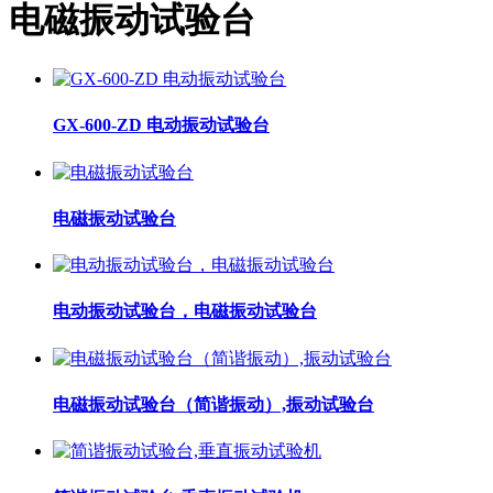
电磁振动试验台
GX-600-ZD 电动振动试验台
电磁振动试验台
电动振动试验台，电磁振动试验台
电磁振动试验台（简谐振动）,振动试验台