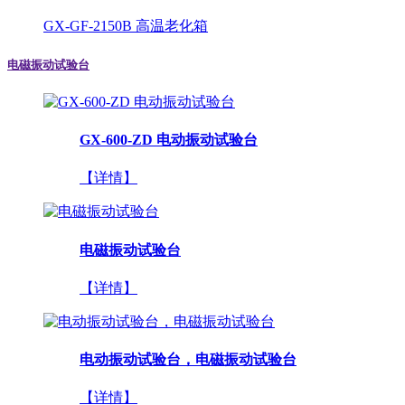
GX-GF-2150B 高温老化箱
电磁振动试验台
GX-600-ZD 电动振动试验台
【详情】
电磁振动试验台
【详情】
电动振动试验台，电磁振动试验台
【详情】