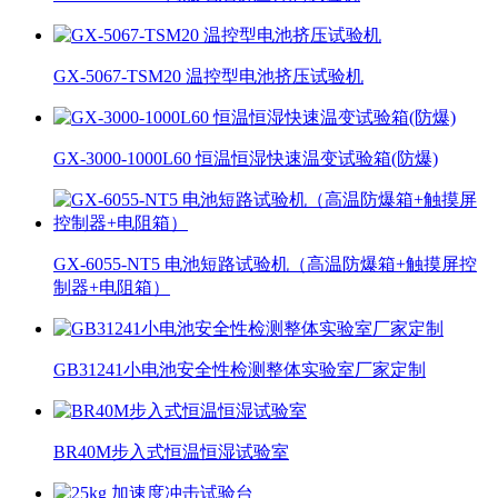
GX-5067-TSM20 温控型电池挤压试验机
GX-3000-1000L60 恒温恒湿快速温变试验箱(防爆)
GX-6055-NT5 电池短路试验机（高温防爆箱+触摸屏控
制器+电阻箱）
GB31241小电池安全性检测整体实验室厂家定制
BR40M步入式恒温恒湿试验室